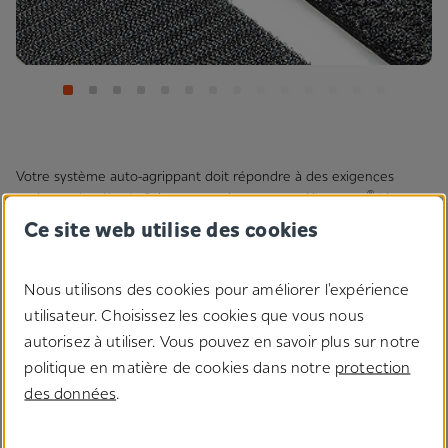
Votre système auto-agrippant doit répondre à des exigences
®
toujours plus élevés ? Aucun souci avec notre Klettostar
! Le
velours / crochets haut de gamme et ultra-performant utilisable
Ce site web utilise des cookies
encore et encore.
Nous utilisons des cookies pour améliorer l'expérience
Applications
utilisateur. Choisissez les cookies que vous nous
#Conteneurs de transport et emballages retournables
#Domotique
#Fixation d'abrasifs
autorisez à utiliser. Vous pouvez en savoir plus sur notre
#Mobilier & aménagement intérieur
politique en matière de cookies dans notre
protection
des données
.
Caractéristiques du produit