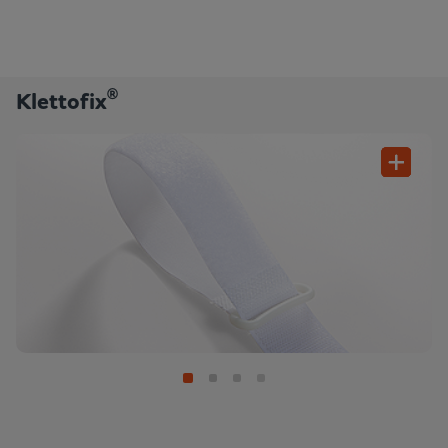
®
Klettofix