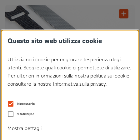
Questo sito web utilizza cookie
Utilizziamo i cookie per migliorare l'esperienza degli
utenti. Scegliete quali cookie ci permettete di utilizzare.
Per ulteriori informazioni sulla nostra politica sui cookie,
consultare la nostra
Informativa sulla privacy
.
Necessario
I nostri sistemi di fissaggio esprimono i loro punti di forza nei
Statistiche
®
settori più vari. Oltre a combinazioni di Microplast
o chiusure a
fungo con vellutini offriamo tante altre soluzioni back-to-back.
Mostra dettagli
Applicazioni