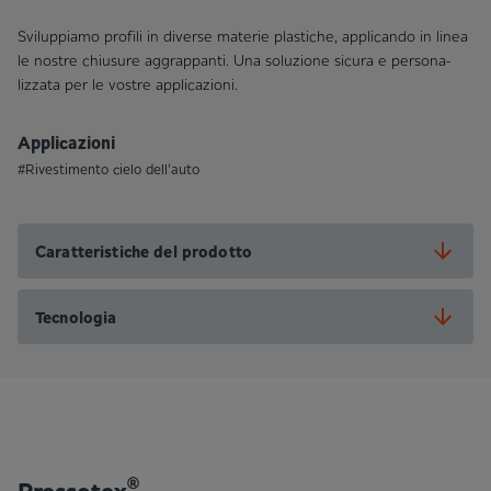
Svi­luppia­mo profili in diverse materie pla­sti­che, appli­can­do in linea
le nostre chiu­su­re aggrappan­ti. Una so­lu­zio­ne sicura e per­so­na­
lizza­ta per le vostre appli­ca­zio­ni.
Applicazioni
#Rivestimento cielo dell’auto
Caratteristiche del prodotto
Tecnologia
®
Pressotex