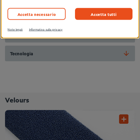
Applicazioni
#Bagagliaio
#Interni
#Rivestimento cielo dell’auto
#Sedili
Accetta necessario
Accetta tutti
Note legali
Informativa sulla privacy
Caratteristiche del prodotto
Tecnologia
Velours