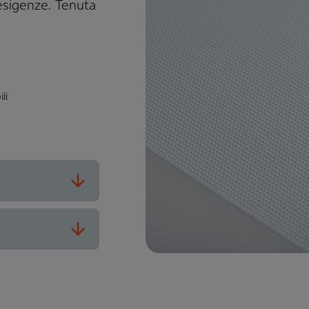
esigenze. Tenuta
li