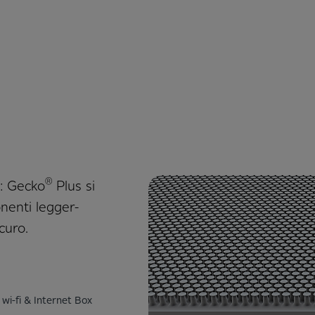
®
a: Gecko
Plus si
nen­ti legger­
curo.
wi-fi & Internet Box