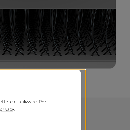
ttete di utilizzare. Per
 privacy
.