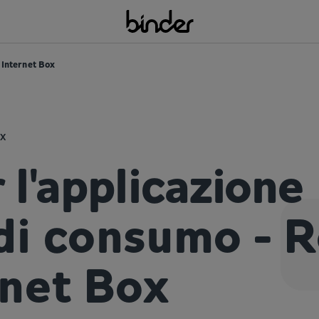
 Internet Box
ox
 l'applicazione
 di consumo - 
rnet Box