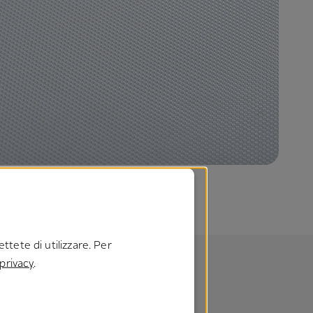
ttete di utilizzare. Per
 privacy
.