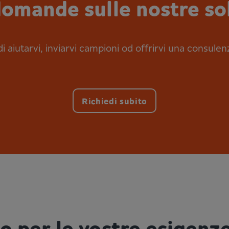
omande sulle nostre so
i aiutarvi, inviarvi campioni od offrirvi una consulen
Richiedi subito
io per le vostre esigenz