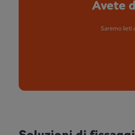
Avete d
Saremo lieti d
Soluzioni di fissagg