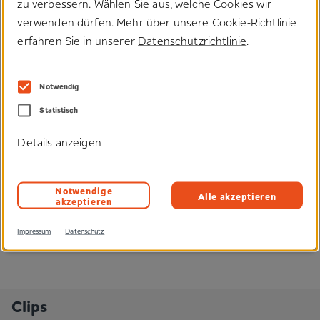
zu verbessern. Wählen Sie aus, welche Cookies wir
wick­eln wir für Ihre Anwendung Kunststoffprofile in Kombination
mit unseren Haftverschlüssen. Eine sichere Lösung mit
verwenden dürfen. Mehr über unsere Cookie-Richtlinie
individuellem Profil.
erfahren Sie in unserer
Datenschutzrichtlinie
.
Anwendungen
Notwendig
#Bauindustrie
#Erneuerbare Energien
#Gebäudetechnik
#Möbel & Inneneinrichtung
#Reinigung
Statistisch
Details anzeigen
Produkteigenschaften
Notwendige
Alle akzeptieren
Technologien
akzeptieren
Impressum
Datenschutz
Clips