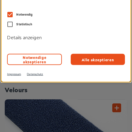
#Bodenbelag
#Innenverkleidung
#Sitze
Notwendig
Statistisch
Produkteigenschaften
Details anzeigen
Technologien
Notwendige
Alle akzeptieren
akzeptieren
Impressum
Datenschutz
Velours