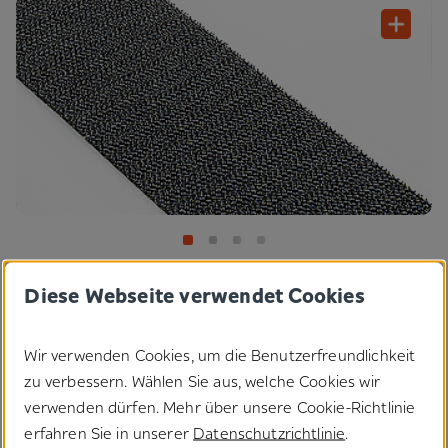
Diese Webseite verwendet Cookies
®
Dauer-Power mit Pressotex
: Auf unseren gewebten
Pilzverschluss mit extremer Festigkeit setzen Branchen wie
Wir verwenden Cookies, um die Benutzerfreundlichkeit
Maschinenbau, Automobil- oder Bauindustrie – für sichere,
zu verbessern. Wählen Sie aus, welche Cookies wir
langlebige Konstruktionslösungen.
verwenden dürfen. Mehr über unsere Cookie-Richtlinie
erfahren Sie in unserer
Datenschutzrichtlinie
.
Anwendungen