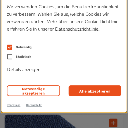
Lösungen.
Wir verwenden Cookies, um die Benutzerfreundlichkeit
zu verbessern. Wählen Sie aus, welche Cookies wir
Anwendungen
verwenden dürfen. Mehr über unsere Cookie-Richtlinie
#Interieur
#Kofferraum
erfahren Sie in unserer
Datenschutzrichtlinie
.
Produkteigenschaften
Notwendig
Statistisch
Technologien
Details anzeigen
Notwendige
Alle akzeptieren
akzeptieren
Velours
Impressum
Datenschutz