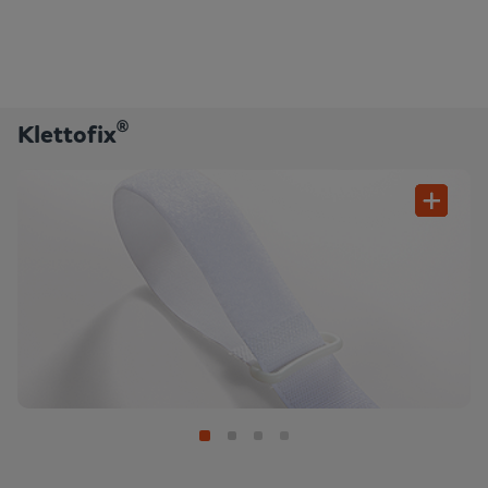
®
Klettofix