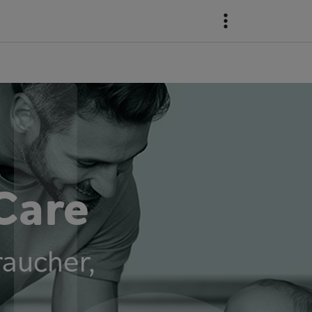
Care
raucher,