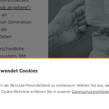
iterentwickelt
ook anywhere”-
g an
neue Generation
die
leber.
schiedliche
ssystem. Mit
en wir Ihnen,
rwendet Cookies
igneten
m die Benutzerfreundlichkeit zu verbessern. Wählen Sie aus, w
Cookie-Richtlinie erfahren Sie in unserer
Datenschutzrichtlinie
chlüsse