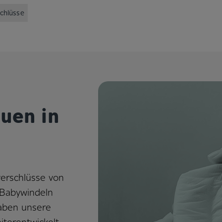
chlüsse
uen in
verschlüsse von
 Babywindeln
haben unsere