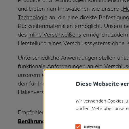
Produkte und Technologien kontinuierlich we
und bieten nun Innovationen wie unsere
„H
Technologie
an, die eine direkte Befestigun
Rückseitenmaterialien ermöglicht. Unsere 
des
Inline-Verschweißens
ermöglicht zudem 
Herstellung eines Verschlusssystems ohne K
Unterschiedliche Anwendungen stellen unter
funktionale Anforderungen an ein Verschlus
unserem Wissen und unserer Erfahrung helf
Diese Webseite ve
den für Ihre Anforderungen am besten gee
Hakenverschluss zu finden.
Wir verwenden Cookies, u
dürfen. Mehr über unsere 
Empfohlene Lösungen:
Berührungsaktivierte ultradünne Filmvers
Notwendig