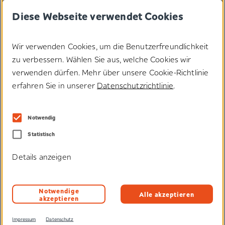
Diese Webseite verwendet Cookies
Artikel drucken
Wir verwenden Cookies, um die Benutzerfreundlichkeit
zu verbessern. Wählen Sie aus, welche Cookies wir
Artikel teilen
verwenden dürfen. Mehr über unsere Cookie-Richtlinie
erfahren Sie in unserer
Datenschutzrichtlinie
.
Notwendig
Statistisch
Details anzeigen
Haben Sie Fragen zu unseren
Lösungen?
Notwendige
Alle akzeptieren
Wir helfen Ihnen gerne, senden Ihnen Muster oder
akzeptieren
beraten Sie individuell.
Impressum
Datenschutz