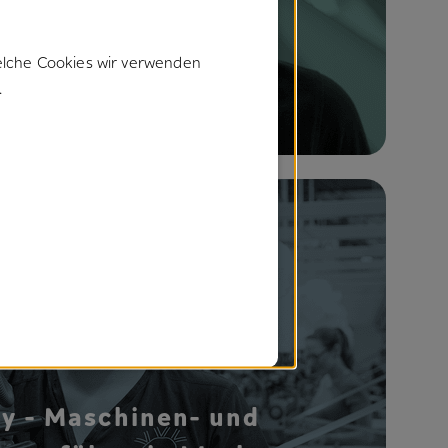
as - Maschinen- und
lagenführer Werk
elche Cookies wir verwenden
.
Holzgerlingen
y - Maschinen- und