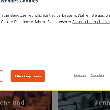
rwendet Cookies
-
Thom
ter
An
m die Benutzerfreundlichkeit zu verbessern. Wählen Sie aus, w
Cookie-Richtlinie erfahren Sie in unserer
Datenschutzrichtlinie
ng Werk
en
Alle akzeptieren
Impressum
Datenschutz
en- und
Jenn