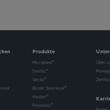
chen
Produkte
Unte
®
Microplast
Über u
®
Duotec
Manage
®
Gecko
Zertifi
®
ronik
Binder SoloHook
®
Kletten
Karri
®
Pressotex
Binder 