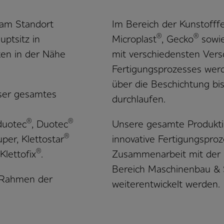
 am Standort
Im Bereich der Kunstofffe
®
®
ptsitz in
Microplast
, Gecko
sowie
ken in der Nähe
mit verschiedensten Vers
Fertigungsprozesses werde
über die Beschichtung bi
nser gesamtes
durchlaufen.
®
®
duotec
, Duotec
Unsere gesamte Produktio
®
per, Klettostar
innovative Fertigungsproz
®
 Klettofix
.
Zusammenarbeit mit der 
Bereich Maschinenbau & S
m Rahmen der
weiterentwickelt werden.