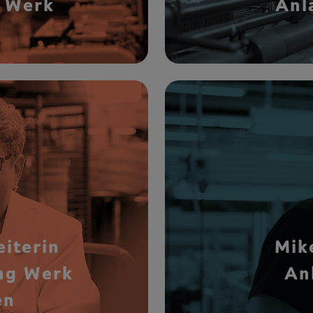
n Werk
Anl
eiterin
Mik
ng Werk
An
en