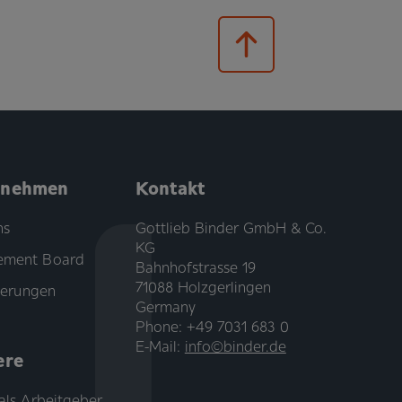
rnehmen
Kontakt
ns
Gottlieb Binder GmbH & Co.
KG
ment Board
Bahnhofstrasse 19
71088 Holzgerlingen
zierungen
Germany
Phone: +49 7031 683 0
E-Mail:
info©binder.de
ere
als Arbeitgeber