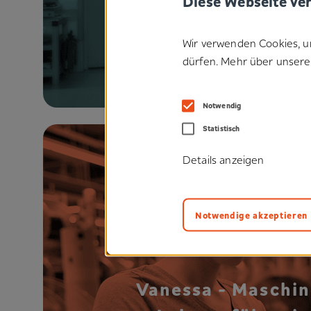
Diese Webseite ve
Alexander 
Abteilungslei
Wir verwenden Cookies, u
dürfen. Mehr über unsere 
Kunststofffertigu
Holzgerling
Notwendig
Statistisch
Details anzeigen
Notwendige akzeptieren
Vanessa - Maschin