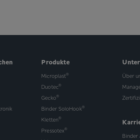
chen
Produkte
Unte
®
Microplast
Über u
®
Duotec
Manage
®
Gecko
Zertifi
®
ronik
Binder SoloHook
®
Kletten
Karri
®
Pressotex
Binder 