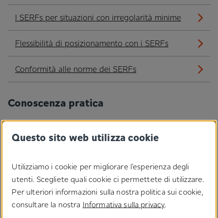
I SERFs per situazioni con irregolarità minime
Flessibilità di posizionamento con i SERFs
Conformità alle norme dei SERFs
Conoscenza pratica
Note per le applicazioni
Questo sito web utilizza cookie
L’uso dei SERFs in ambienti umidi
Utilizziamo i cookie per migliorare l'esperienza degli
utenti. Scegliete quali cookie ci permettete di utilizzare.
I SERFs sono idonei per gli ambienti freddi?
Per ulteriori informazioni sulla nostra politica sui cookie,
consultare la nostra
Informativa sulla privacy
.
I SERFs sono idonei per gli ambienti caldi?