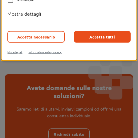
Stampa articolo
Mostra dettagli
Condividi articolo
Accetta necessario
Accetta tutti
Note legali
Informativa sulla privacy
Avete domande sulle nostre
soluzioni?
Saremo lieti di aiutarvi, inviarvi campioni od offrirvi una
consulenza individuale.
Richiedi subito