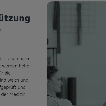
tützung
e
it – auch nach
n werden hohe
ür die
sind weich und
fgeprüft und
n der Medizin