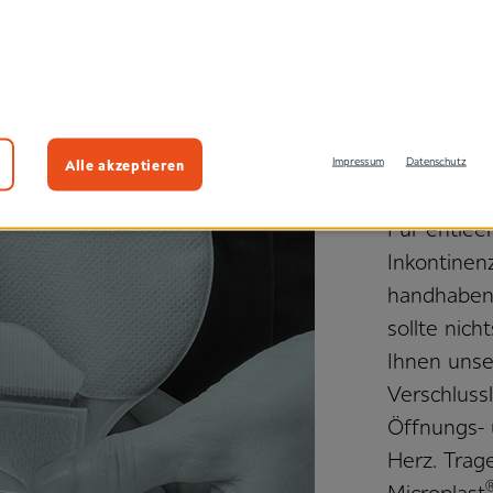
Stoma- und I
Mit 
gute
Alle akzeptieren
Impressum
Datenschutz
Für entlee
Inkontinenz
handhabend
sollte nich
Ihnen unser
Verschluss
Öffnungs- 
Herz. Trag