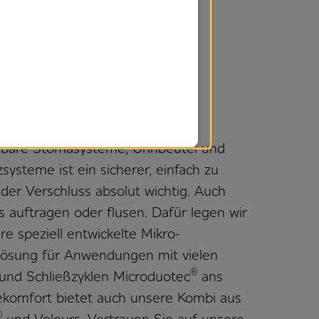
nkontinenzsysteme
Sicherheit ein
s Bauchgefühl
rbare Stomasysteme, Urinbeutel und
systeme ist ein sicherer, einfach zu
er Verschluss absolut wichtig. Auch
ts auftragen oder flusen. Dafür legen wir
e speziell entwickelte Mikro-
lösung für Anwendungen mit vielen
®
und Schließzyklen Microduotec
ans
ekomfort bietet auch unsere Kombi aus
®