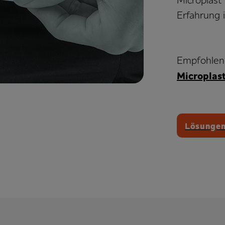
Microplast
Er­fahr­ung
Empfohlen
Microplas
Lösungen