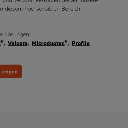
und Velours. Vertrauen Sie auf unsere
 in diesem hochsensiblen Bereich.
e Lösungen:
®
®
t
,
Velours,
Microduotec
,
Profile
 zeigen