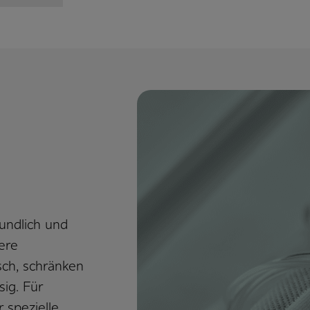
undlich und
ere
sch, schränken
ig. Für
spezi­elle