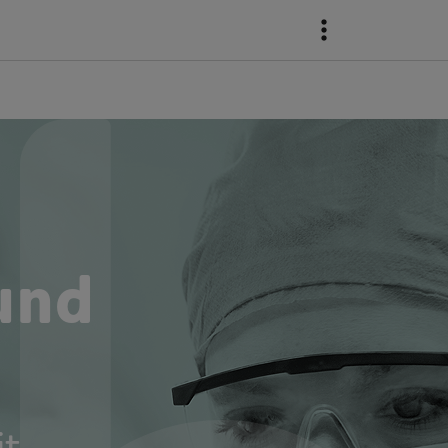
und
it