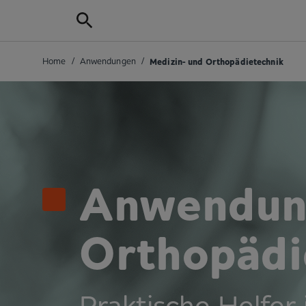
Home
/
Anwendungen
/
Medizin- und Ortho­pädietechnik
Anwendung
Orthopädi
Praktische Helfer