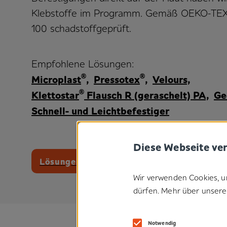
Klebstoffe im Programm. Gemäß OEKO-TE
100 schadstoffgeprüft.
Empfohlene Lösungen:
®
®
Microplast
,
Pressotex
,
Velours,
®
Klettostar
Flausch R (geraschelt) PA,
Ge
Schnell- und Leichtbefestiger
Diese Webseite ve
Lösungen zeigen
Wir verwenden Cookies, u
dürfen. Mehr über unsere 
Notwendig