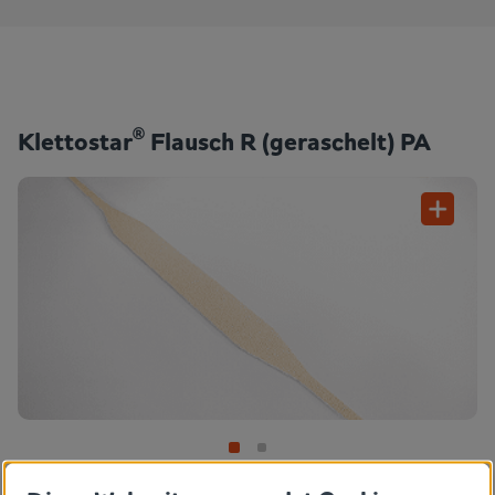
®
Klettostar
Flausch R (geraschelt) PA