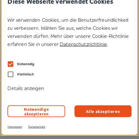
Diese Webseite verwendet Cookies
An seine Haut lässt man nur angenehme Materialien. Gut, dass es
Wir verwenden Cookies, um die Benutzerfreundlichkeit
®
Klettostar
Flausch R PA gibt: eine besonders flauschig-weiche
Variante unseres Klassikers, zum Beispiel für den medizinischen
zu verbessern. Wählen Sie aus, welche Cookies wir
Bereich.
verwenden dürfen. Mehr über unsere Cookie-Richtlinie
erfahren Sie in unserer
Datenschutzrichtlinie
.
Anwendungen
#Einwegprodukte
Notwendig
Statistisch
Produkteigenschaften
Details anzeigen
Technologien
Notwendige
Alle akzeptieren
akzeptieren
Impressum
Datenschutz