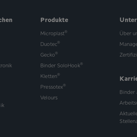
chen
Produkte
Unte
®
Microplast
Über u
®
Duotec
Manage
®
Gecko
Zertifi
®
ronik
Binder SoloHook
®
Kletten
Karri
®
Pressotex
Binder 
Velours
Arbeits
ik
Aktuell
Stelle