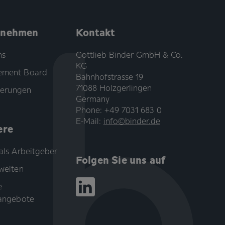
rnehmen
Kontakt
ns
Gottlieb Binder GmbH & Co.
KG
ment Board
Bahnhofstrasse 19
71088 Holzgerlingen
zierungen
Germany
Phone: +49 7031 683 0
E-Mail:
info©binder.de
ere
als Arbeitgeber
Folgen Sie uns auf
welten
e
nangebote