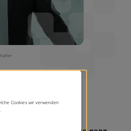
hafter
elche Cookies wir verwenden
.
Was als ein­fa­che Idee
begann, er­öff­net heute ganz