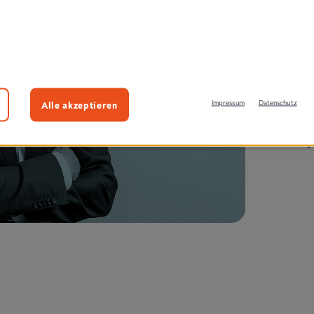
neue
darau
gung
run­
Alle akzeptieren
Impressum
Datenschutz
zu we
nau,