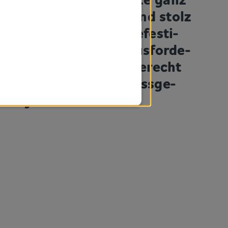
 Di­men­sio­nen: Wir sind stolz
f, mit viel­fäl­ti­gen Be­fes­ti­
s­lö­sun­gen den Heraus­for­de­
gen unserer Kunden gerecht
rden. In­di­vi­du­ell, pass­ge­
 für jede Branche.