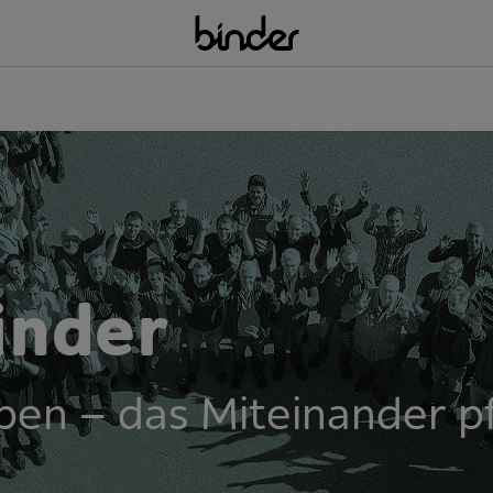
inder
ben – das Miteinander p