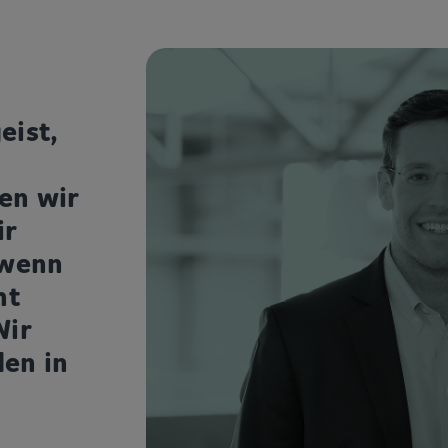
eist,
en wir
ir
 wenn
ht
Wir
en in