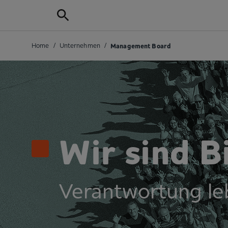
Home
/
Unternehmen
/
Management Board
Wir sind B
Verantwortung le